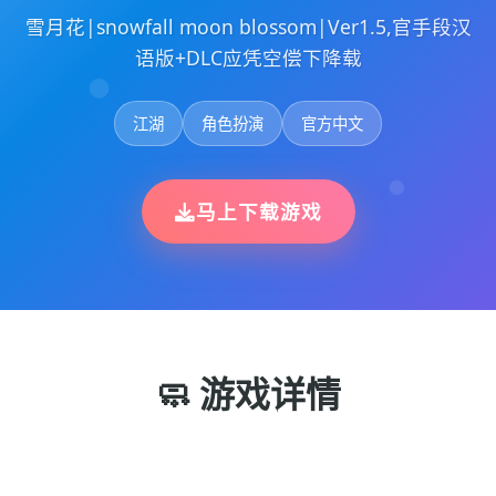
雪月花|snowfall moon blossom|Ver1.5,官手段汉
语版+DLC应凭空偿下降载
江湖
角色扮演
官方中文
马上下载游戏
🧼 游戏详情