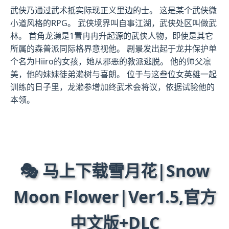
武侠乃通过武术抵实际现正义里边的士。 这是某个武侠微
小道风格的RPG。 武侠境界叫自事江湖，武侠处区叫做武
林。 首角龙濑是1置冉冉升起源的武侠人物，即使是其它
所属的森普派同际格界意视他。 剧景发出起于龙井保护单
个名为Hiiro的女孩，她从邪恶的教派逃脱。 他的师父凛
美，他的妹妹徒弟濑树与喜朗。 位于与这叁位女英雄一起
训练的日子里，龙濑参增加终武术会将议，依据试验他的
本领。
🎭 马上下载雪月花|Snow
Moon Flower|Ver1.5,官方
中文版+DLC