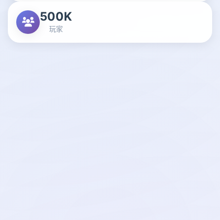
500K
玩家