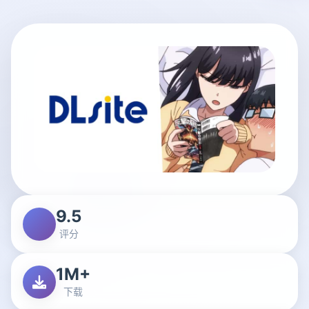
9.5
评分
1M+
下载