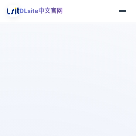
DLsite中文官网