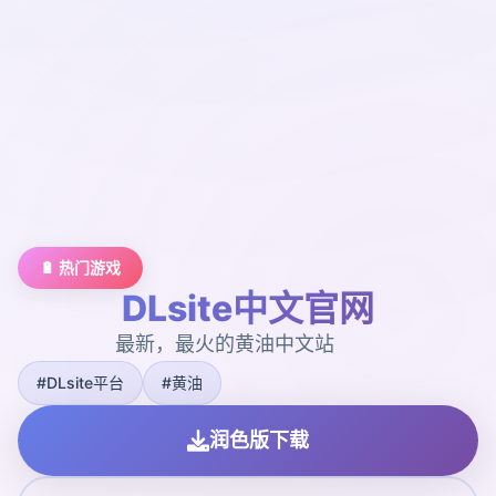
🔋 热门游戏
DLsite中文官网
最新，最火的黄油中文站
#DLsite平台
#黄油
润色版下载