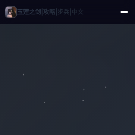
玉莲之剑|攻略|步兵|中文