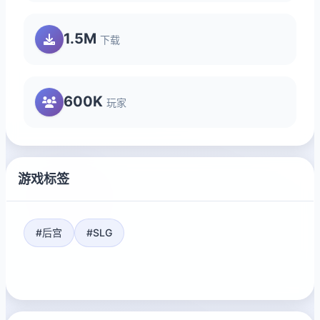
1.5M
下载
600K
玩家
游戏标签
#后宫
#SLG