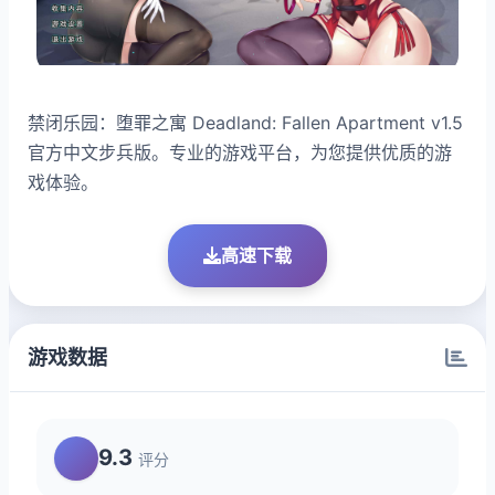
禁闭乐园：堕罪之寓 Deadland: Fallen Apartment v1.5
官方中文步兵版。专业的游戏平台，为您提供优质的游
戏体验。
高速下载
游戏数据
9.3
评分