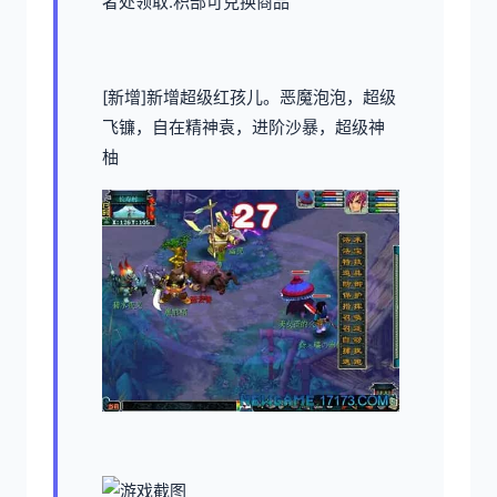
者处领取.积部可兑换商品
[新增]新增超级红孩儿。恶魔泡泡，超级
飞镰，自在精神袁，进阶沙暴，超级神
柚