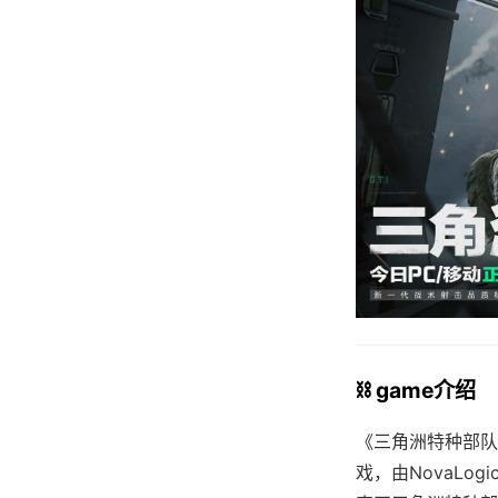
⛓️ game介绍
《三角洲特种部队》
戏，由NovaLog