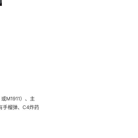
或M1911）、主
还有手榴弹、C4炸药