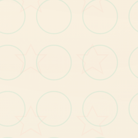
復
部
分
漫
展
混
乱
度
事
件
提
早
触
发
的Bug
(6)
修
。
(7)
修
像
优
衣
唱
歌
小
游
戏
音
量
无
法
控
制
的Bug
復
偶
。
(8)
修
復
俄
文
版
文
字
跑
版
问
题
。
●12
种
以
上
多
样
丰
富
的
小
游
戏
与
任
务
游戏特色
。
●
过60
枚
点
阵
图
动
画
，
与
200
个
以
上
的
差
分
超
。