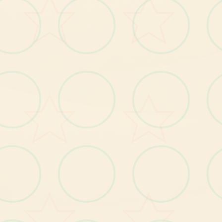
v4.0.13更新
(1)
重
新
！
游
戏
追
加
全
程
单
手
鼠
标
操
控
功
能
要
更
。
选单/进出：鼠标左键点击
按钮互动：鼠标左键点击
(2)
调
整
绝
部
分
小
游
戏
的
「
跳
过Skip
」
按
钮
，
于
游
开
始
前
即
可
点
击
跳
过
大
戏
。
(3)
修
復
开
启
背
包
有
时
会
导
致
白
屏
的Bug
。
(4)
修
復
操
控
人
物
移
动
部
分
设
备
会
出
现
人
物
闪
的Bug
鼠
标
烁
。