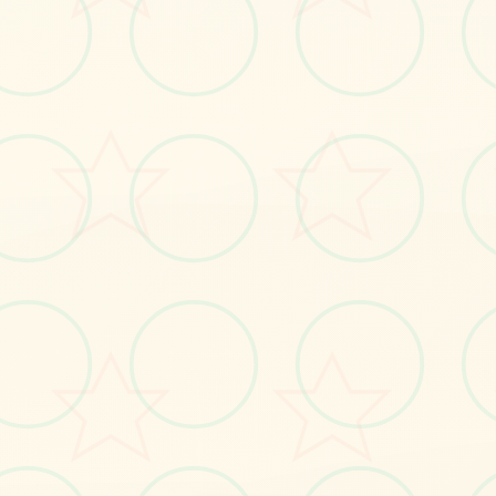
🖇️
画面艺术展