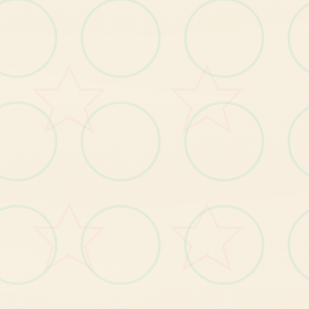
●
共
有
三
主
要
场
景
，
超
过
30
个NPC
。
绝
大
部
分
的
女
NPC
均
可
攻
略
个
性
。
●
《NTR
热
》
中
的
千
穗
与
莉
莉
丝
及
许
多
由
芒
派
对
发
人
气
游
戏
中
角
色
都
会
以
彩
蛋
的
形
式
场
狂
果
，
以
的
行
的
登
。