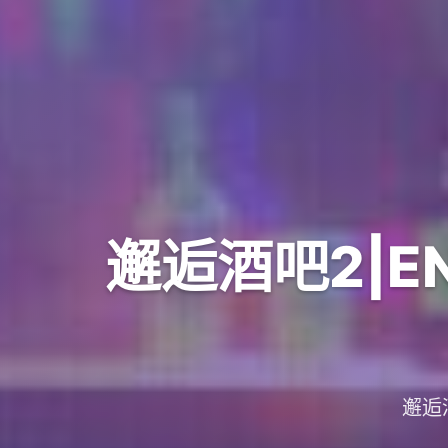
邂逅酒吧2|E
邂逅