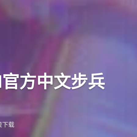
RⅡ官方中文步兵
费下载